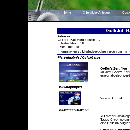
Home
Öffentliche Anlagen
Quic
Golfclub B
Adresse
Golfclub Bad Mergentheim e.V.
Erlenbachtalstr. 36
97999 Igersheim
Informationen zu Mitgliedsgebühren liegen uns nicht
Platzerlaubnis / QuickGame
Golfer's Zertifikat
Mit dem Golfers Zert
erneut abgelegt werd
Ermäßigungen
Weitere Greenfee-E
Spielmöglichkeiten
Auf dieser Golfanlag
Tages-Greenfee entric
eine Golfclub-Mitglie
Greenfee-Gebühre