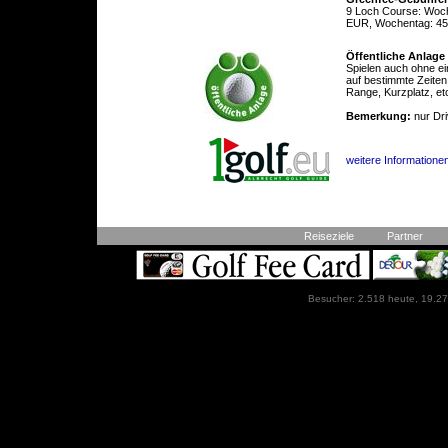
9 Loch Course: Woc
EUR, Wochentag: 4
Öffentliche Anlage
Spielen auch ohne ei
auf bestimmte Zeiten
Range, Kurzplatz, et
Bemerkung:
nur Dr
weitere Informatione
Reiseziele
Partner
Besucher: 2.518 heute, 19.27