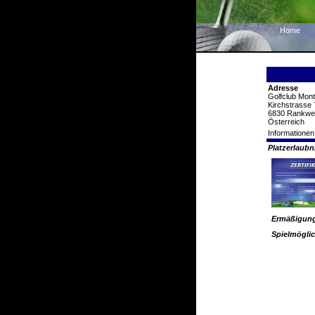
Home
Adresse
Golfclub Mont
Kirchstrasse 
6830 Rankwei
Österreich
Informationen
Platzerlaub
Ermäßigun
Spielmöglic