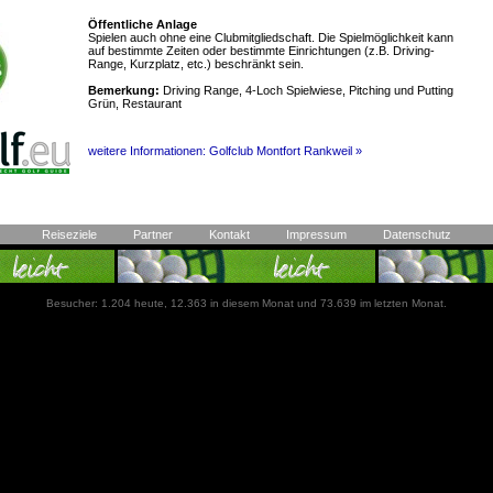
Öffentliche Anlage
Spielen auch ohne eine Clubmitgliedschaft. Die Spielmöglichkeit kann
auf bestimmte Zeiten oder bestimmte Einrichtungen (z.B. Driving-
Range, Kurzplatz, etc.) beschränkt sein.
Bemerkung:
Driving Range, 4-Loch Spielwiese, Pitching und Putting
Grün, Restaurant
weitere Informationen: Golfclub Montfort Rankweil »
Reiseziele
Partner
Kontakt
Impressum
Datenschutz
Besucher: 1.204 heute, 12.363 in diesem Monat und 73.639 im letzten Monat.