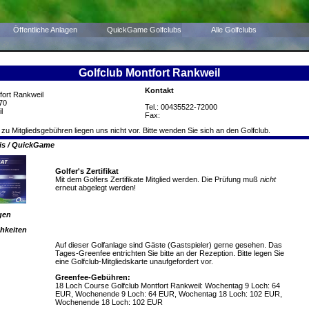
Öffentliche Anlagen
QuickGame Golfclubs
Alle Golfclubs
Golfclub Montfort Rankweil
Kontakt
fort Rankweil
70
Tel.: 00435522-72000
l
Fax:
 zu Mitgliedsgebühren liegen uns nicht vor. Bitte wenden Sie sich an den Golfclub.
nis / QuickGame
Golfer's Zertifikat
Mit dem Golfers Zertifikate Mitglied werden. Die Prüfung muß
nicht
erneut abgelegt werden!
gen
hkeiten
Auf dieser Golfanlage sind Gäste (Gastspieler) gerne gesehen. Das
Tages-Greenfee entrichten Sie bitte an der Rezeption. Bitte legen Sie
eine Golfclub-Mitgliedskarte unaufgefordert vor.
Greenfee-Gebühren:
18 Loch Course Golfclub Montfort Rankweil: Wochentag 9 Loch: 64
EUR, Wochenende 9 Loch: 64 EUR, Wochentag 18 Loch: 102 EUR,
Wochenende 18 Loch: 102 EUR