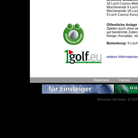
18 Loch Course Meis
Wochenende 9 Loch:
Wochenende 18 Loc
9 Loch Course Kurzp
Öffentliche Anlage
Spielen auch ohne ei
auf bestimmte Zeiten
Range, Kurzplatz, et
Bemerkung:
9 Loch 
weitere Informationen
Reiseziele
Partner
Besucher: 94 heute, 11.253