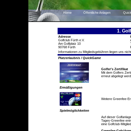
Home
Öffentliche Anlagen
Quic
1. Gol
Adresse
Golfclub Fürth e.V.
Am Golfplatz 10
90768 Fürth
Informationen zu Mitgliedsgebühren liegen uns nicht
Platzerlaubnis / QuickGame
Golfer's Zertifikat
Mit dem Golfers Zert
erneut abgelegt werd
Ermäßigungen
Weitere Greenfee-E
Spielmöglichkeiten
Auf dieser Golfanlag
Tages-Greenfee entric
eine Golfclub-Mitglie
Greenfee-Gebühre