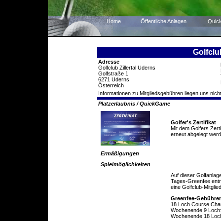
Home
Öffentliche Anlagen
Quic
Golfclu
Adresse
Golfclub Zillertal Uderns
Golfstraße 1
6271 Uderns
Österreich
Informationen zu Mitgliedsgebühren liegen uns nicht
Platzerlaubnis / QuickGame
Golfer's Zertifikat
Mit dem Golfers Zert
erneut abgelegt werd
Ermäßigungen
Spielmöglichkeiten
Auf dieser Golfanlag
Tages-Greenfee entric
eine Golfclub-Mitglie
Greenfee-Gebühre
18 Loch Course Cha
Wochenende 9 Loch:
Wochenende 18 Loc