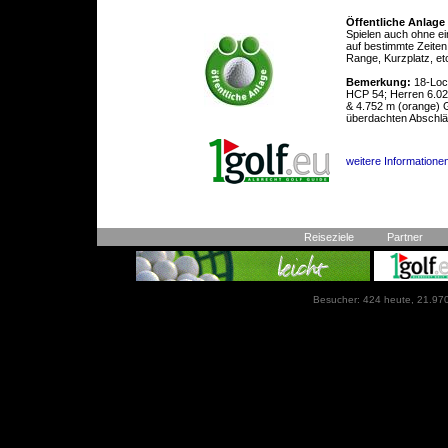
Öffentliche Anlage
Spielen auch ohne ei
auf bestimmte Zeiten
Range, Kurzplatz, et
Bemerkung:
18-Loch
HCP 54; Herren 6.02
& 4.752 m (orange) 
überdachten Abschl
weitere Informationen
Reiseziele
Partner
Besucher: 424 heute, 21.970