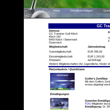
Home
Öffentliche Anlagen
Quic
GC Tra
Adresse
K
GC Traminer Golf Klöch
Klöch 192
T
8493 Kölch / Steiermark
F
Österreich
Mitgliedschaft
Jahresbeitrag
Gastmitgliedschaft
EUR 395,00
Einzelmitgliedschaft
EUR 1.243,00
Ehepaare
auf Anfrage
Weitere Mitgliedschaften (für Jugendliche, Kinder et
Platzerlaubnis / QuickGame
Golfer's Zertifikat
Mit dem Golfers Zert
erneut abgelegt werd
Ermäßigungen
Greenfee-Ermäßig
FDG
-Mitglieder beza
Ermäßigung:
Di. 3