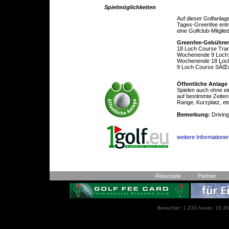
Spielmöglichkeiten
Auf dieser Golfanlag
Tages-Greenfee entric
eine Golfclub-Mitglie
Greenfee-Gebühre
18 Loch Course Tram
Wochenende 9 Loch:
Wochenende 18 Loc
9 Loch Course SÃŒ
Öffentliche Anlage
Spielen auch ohne ei
auf bestimmte Zeiten
Range, Kurzplatz, et
Bemerkung:
Driving
weitere Informatione
Reiseziele
Partner
Besucher: 1.233 heute, 15.35