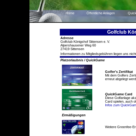
Home
Öffentliche Anlagen
Quic
Golfclub Kön
Adresse
Golfclub Königshof Sittensen e. V.
Alpershausener Weg 60
27419 Sittensen
Informationen zu Mitgliedsgebühren liegen uns nicht
Platzerlaubnis / QuickGame
Golfer's Zertifikat
Mit dem Golfers Zert
erneut abgelegt werd
Quick
Game Card
Diese Golfanlage ak
Card spielen, auch o
Infos zum QuickGa
Ermäßigungen
Weitere Greenfee-E