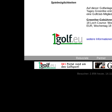
Spielmöglichkeiten
Auf dieser Golfanlag
Tages-Greenfee entric
eine Golfclub-Mitglie
Greenfee-Gebühre
18 Loch Course: Wo
EUR, Wochentag 18 
weitere Informationen
Reiseziele
Partner
Besucher: 2.956 heute, 14.11