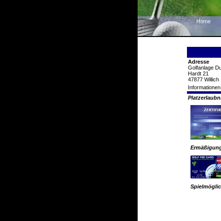
Home
Adresse
Golfanlage D
Hardt 21
47877 Willich
Informationen
Platzerlaub
Ermäßigun
Spielmöglic