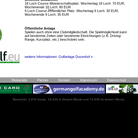
18 Loch Course Meisterschaftsplatz: Wochentag 18 Loch: 70 EUR,
Wochenende 18 Loch: 80 EUR
9 Loch Course Ã¶ffentlicher Platz: Wochentag 9 Loch: 30 EUR,
Wochenende 9 Loch: 35 EUR
Öffentliche Anlage
Spielen auch ohne eine Clubmitgliedschaft. Die Spielmöglichkeit kann
auf bestimmte Zeiten oder bestimmte Einrichtungen (z.B. Driving-
Range, Kurzplatz, etc.) beschränkt sein.
weitere Informationen: Golfanlage Duvenhof »
Reiseziele
Partner
Kontakt
Impressum
Datenschutz
Besucher: 1.676 heute, 18.434 in diesem Monat und 73.639 im letzten Monat.