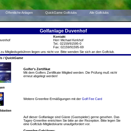
Öffentliche Anlagen
QuickGame Golfclubs
Alle Golfclubs
Golfanlage Duvenhof
Kontakt
uvenhof
Herr Michael Kerkhof
Tel.: 02159/91595-0
Fax: 02159/91595-69
 zu Mitgliedsgebühren liegen uns nicht vor. Bitte wenden Sie sich an den Golfclub.
nis / QuickGame
Golfer's Zertifikat
Mit dem Golfers Zertifikate Mitglied werden. Die Prüfung muß
nicht
erneut abgelegt werden!
gen
Weitere Greenfee-Ermäßigungen mit der
Golf Fee Card
hkeiten
Auf dieser Golfanlage sind Gäste (Gastspieler) gerne gesehen. Das
Tages-Greenfee entrichten Sie bitte an der Rezeption. Bitte legen Sie
eine Golfclub-Mitgliedskarte unaufgefordert vor.
Greenfee-Gebühren: