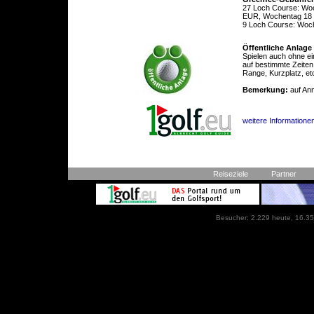
27 Loch Course: Wo
EUR, Wochentag 18 
9 Loch Course: Woc
Öffentliche Anlage
Spielen auch ohne ei
auf bestimmte Zeiten
Range, Kurzplatz, et
Bemerkung:
auf An
weitere Informatione
Reiseziele
Partner
Besucher: 2.229 heute, 16.35