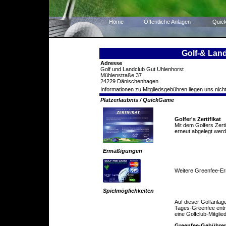
Home
Öffentliche Anlagen
Quic
Golf-& Lan
Adresse
Golf und Landclub Gut Uhlenhorst
Mühlenstraße 37
24229 Dänischenhagen
Informationen zu Mitgliedsgebühren liegen uns nicht
Platzerlaubnis / QuickGame
Golfer's Zertifikat
Mit dem Golfers Zert
erneut abgelegt werd
Ermäßigungen
Weitere Greenfee-E
Spielmöglichkeiten
Auf dieser Golfanlag
Tages-Greenfee entric
eine Golfclub-Mitglie
Greenfee-Gebühre