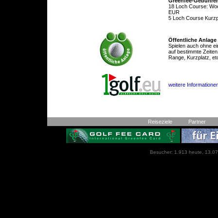
Greenfee-Gebühre
18 Loch Course: Wo
EUR
5 Loch Course Kurz
Öffentliche Anlage
Spielen auch ohne ei
auf bestimmte Zeiten
Range, Kurzplatz, et
weitere Informatione
Reiseziele
Partner
Besucher: 1.913 heute, 13.07