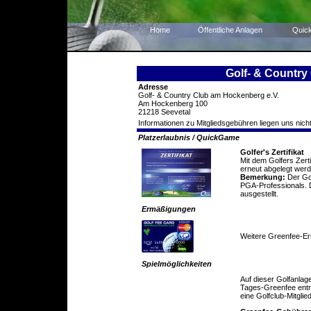
Home
Öffentliche Anlagen
Quic
Golf- & Country
Adresse
Golf- & Country Club am Hockenberg e.V.
Am Hockenberg 100
21218 Seevetal
Informationen zu Mitgliedsgebühren liegen uns nicht
Platzerlaubnis / QuickGame
Golfer's Zertifikat
Mit dem Golfers Zert
erneut abgelegt werd
Bemerkung:
Der Gol
PGA-Professionals. D
ausgestellt.
Ermäßigungen
Weitere Greenfee-E
Spielmöglichkeiten
Auf dieser Golfanlag
Tages-Greenfee entric
eine Golfclub-Mitglie