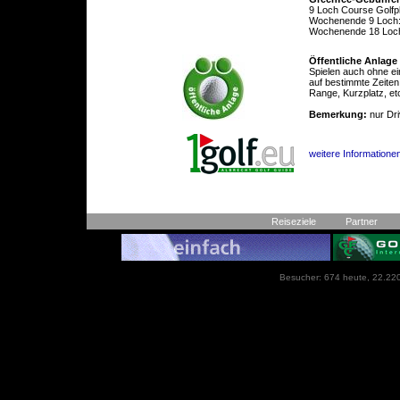
9 Loch Course Golfp
Wochenende 9 Loch:
Wochenende 18 Loc
Öffentliche Anlage
Spielen auch ohne ei
auf bestimmte Zeiten
Range, Kurzplatz, et
Bemerkung:
nur Dri
weitere Informationen
Reiseziele
Partner
Besucher: 674 heute, 22.220