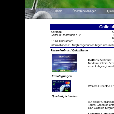
Home
Öffentliche Anlagen
Quic
Golfclu
Adresse
K
Golfclub Oberstdorf e. V.
F
T
87561 Oberstdorf
F
Informationen zu Mitgliedsgebühren liegen uns nicht
Platzerlaubnis / QuickGame
Golfer's Zertifikat
Mit dem Golfers Zert
erneut abgelegt werd
Ermäßigungen
Weitere Greenfee-E
Spielmöglichkeiten
Auf dieser Golfanlag
Tages-Greenfee entric
eine Golfclub-Mitglie
Greenfee-Gebühre