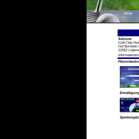
Home
Adresse
Golf-Club Hoi
Hof Bornbek-
22952 Lütjen
Informationen
Platzerlaub
Ermäßigun
Spielmöglic