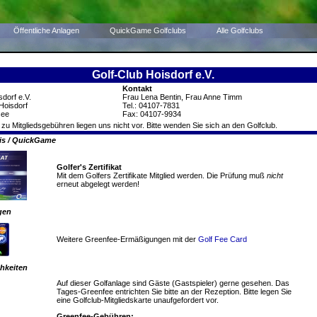
Öffentliche Anlagen
QuickGame Golfclubs
Alle Golfclubs
Golf-Club Hoisdorf e.V.
Kontakt
sdorf e.V.
Frau Lena Bentin, Frau Anne Timm
Hoisdorf
Tel.: 04107-7831
see
Fax: 04107-9934
 zu Mitgliedsgebühren liegen uns nicht vor. Bitte wenden Sie sich an den Golfclub.
nis / QuickGame
Golfer's Zertifikat
Mit dem Golfers Zertifikate Mitglied werden. Die Prüfung muß
nicht
erneut abgelegt werden!
gen
Weitere Greenfee-Ermäßigungen mit der
Golf Fee Card
hkeiten
Auf dieser Golfanlage sind Gäste (Gastspieler) gerne gesehen. Das
Tages-Greenfee entrichten Sie bitte an der Rezeption. Bitte legen Sie
eine Golfclub-Mitgliedskarte unaufgefordert vor.
Greenfee-Gebühren: