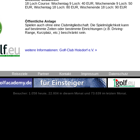
18 Loch Course: Wochentag 9 Loch: 40 EUR, Wochenende 9 Loch: 50
EUR, Wochentag 18 Loch: 80 EUR, Wochenende 18 Loch: 90 EUR
Öffentliche Anlage
Spielen auch ohne eine Clubmitgliedschaft. Die Spielmöglichkeit kann
auf bestimmte Zeiten oder bestimmte Einrichtungen (z.B. Driving-
Range, Kurzplatz, etc.) beschränkt sein.
weitere Informationen: Golf-Club Hoisdorf e.V. »
Reiseziele
Partner
Kontakt
Impressum
Datenschutz
Besucher: 1.058 heute, 22.604 in diesem Monat und 73.639 im letzten Monat.