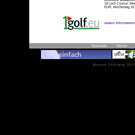
18 Loch Course: Wo
EUR, Wochentag 18 
weitere Informatione
Reiseziele
Partner
Besucher: 3.416 heute, 20.17