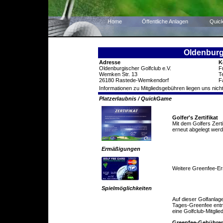
Home
Öffentliche Anlagen
Quic
Oldenburgi
Adresse
K
Oldenburgischer Golfclub e.V.
F
Wemken Str. 13
T
26180 Rastede-Wemkendorf
F
Informationen zu Mitgliedsgebühren liegen uns nicht
Platzerlaubnis / QuickGame
Golfer's Zertifikat
Mit dem Golfers Zert
erneut abgelegt werd
Ermäßigungen
Weitere Greenfee-E
Spielmöglichkeiten
Auf dieser Golfanlag
Tages-Greenfee entric
eine Golfclub-Mitglie
Greenfee-Gebühre