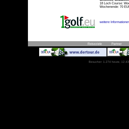
18 Loch Course: Wo
Wochenende: 70 EU
weitere Informationen
Reiseziele
Partner
Besucher: 1.274 heute, 12.43