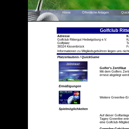
Home
Öffentliche Anlagen
Quic
Golfclub Ritt
Adresse
K
Golfclub Rittergut Hedwigsburg e.V.
K
Golfplatz
T
38324 Kissenbrück
F
Informationen zu Mitgliedsgebühren liegen uns nicht
Platzerlaubnis / QuickGame
Golfer's Zertifikat
Mit dem Golfers Zert
erneut abgelegt werd
Ermäßigungen
Weitere Greenfee-E
Spielmöglichkeiten
Auf dieser Golfanlag
Tages-Greenfee entric
eine Golfclub-Mitglie
Greenfee-Gebühre