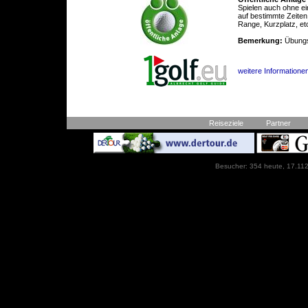
Spielen auch ohne ei
auf bestimmte Zeiten
Range, Kurzplatz, et
Bemerkung:
Übungs
weitere Informatione
Reiseziele
Partner
Besucher: 354 heute, 17.112