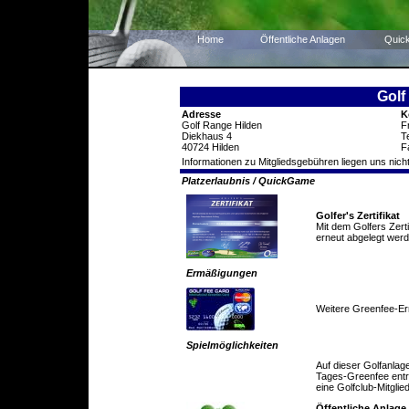
Home
Öffentliche Anlagen
Quic
Golf
Adresse
K
Golf Range Hilden
F
Diekhaus 4
T
40724 Hilden
F
Informationen zu Mitgliedsgebühren liegen uns nicht
Platzerlaubnis / QuickGame
Golfer's Zertifikat
Mit dem Golfers Zert
erneut abgelegt werd
Ermäßigungen
Weitere Greenfee-E
Spielmöglichkeiten
Auf dieser Golfanlag
Tages-Greenfee entric
eine Golfclub-Mitglie
Öffentliche Anlage