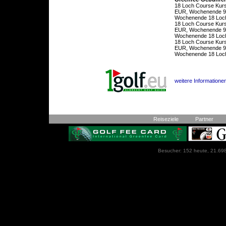
18 Loch Course Kurs
EUR, Wochenende 9 
Wochenende 18 Loc
18 Loch Course Kurs
EUR, Wochenende 9 
Wochenende 18 Loc
18 Loch Course Kurs
EUR, Wochenende 9 
Wochenende 18 Loc
weitere Informatione
Reiseziele
Partner
Besucher: 152 heute, 21.698