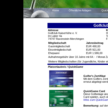
Home
Öffentliche Anlagen
Quic
Golfclu
Adresse
K
Golfclub Kaiserhöhe e. V.
H
Im Laber 4a
T
74747 Ravenstein-Merchingen
F
Mitgliedschaft
Jahresbeitrag
Gastmitgliedschaft
EUR 490,00
Einzelmitgliedschaft
EUR 921,00
Ehepaare
EUR 1.586,00
Aufnahmegebühr über 10 Jahre mit 64.-  / Monat 
Weitere Mitgliedschaften (für Jugendliche, Kinder et
Platzerlaubnis / QuickGame
Golfer's Zertifikat
Mit dem Golfers Zert
erneut abgelegt werd
Quick
Game Card
Diese Golfanlage ak
Card spielen, auch o
Infos zum QuickGa
Bemerkung:
auf de