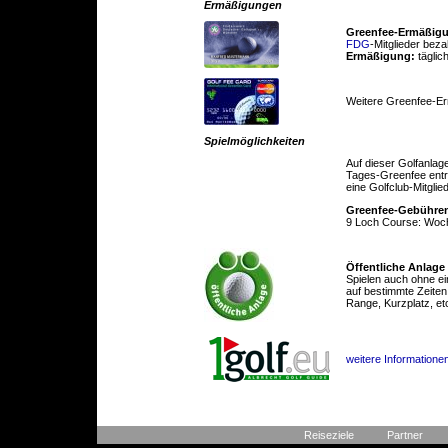
Ermäßigungen
Greenfee-Ermäßig
FDG
-Mitglieder beza
Ermäßigung:
täglic
Weitere Greenfee-E
Spielmöglichkeiten
Auf dieser Golfanlag
Tages-Greenfee entric
eine Golfclub-Mitglie
Greenfee-Gebühre
9 Loch Course: Woc
Öffentliche Anlage
Spielen auch ohne ei
auf bestimmte Zeiten
Range, Kurzplatz, et
weitere Informatione
Reiseziele
Partner