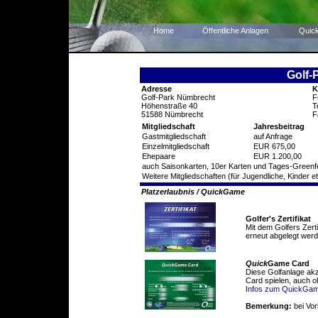
Home
Öffentliche Anlagen
Quic
Golf-
Adresse
K
Golf-Park Nümbrecht
F
Höhenstraße 40
T
51588 Nümbrecht
F
Mitgliedschaft
Jahresbeitrag
Gastmitgliedschaft
auf Anfrage
Einzelmitgliedschaft
EUR 675,00
Ehepaare
EUR 1.200,00
auch Saisonkarten, 10er Karten und Tages-Greenf
Weitere Mitgliedschaften (für Jugendliche, Kinder et
Platzerlaubnis / QuickGame
Golfer's Zertifikat
Mit dem Golfers Zert
erneut abgelegt werd
Quick
Game Card
Diese Golfanlage ak
Card spielen, auch o
Infos zum QuickGa
Bemerkung:
bei Vor