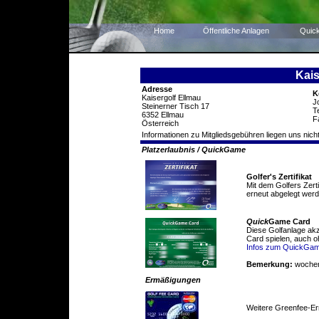
Home
Öffentliche Anlagen
Quic
Kais
Adresse
K
Kaisergolf Ellmau
J
Steinerner Tisch 17
T
6352 Ellmau
F
Österreich
Informationen zu Mitgliedsgebühren liegen uns nicht
Platzerlaubnis / QuickGame
Golfer's Zertifikat
Mit dem Golfers Zert
erneut abgelegt werd
Quick
Game Card
Diese Golfanlage ak
Card spielen, auch o
Infos zum QuickGa
Bemerkung:
wochen
Ermäßigungen
Weitere Greenfee-E