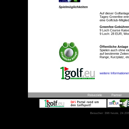
Spielmöglichkeiten
Auf dieser Golfanlag
Tages-Greenfee entric
eine Golfclub-Mitglie
Greenfee-Gebühre
9 Loch Course Kais
9 Loch: 28 EUR, Wo
Öffentliche Anlage
Spielen auch ohne ei
auf bestimmte Zeiten
Range, Kurzplatz, et
weitere Informationen
Reiseziele
Partner
Besucher: 396 heute, 24.206