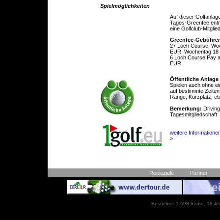
Spielmöglichkeiten
Auf dieser Golfanlag
Tages-Greenfee entric
eine Golfclub-Mitglie
Greenfee-Gebühre
27 Loch Course: Wo
EUR, Wochentag 18 
6 Loch Course Pay 
EUR
Öffentliche Anlage
Spielen auch ohne ei
auf bestimmte Zeiten
Range, Kurzplatz, et
Bemerkung:
Driving
Tagesmitgliedschaft
weitere Informatione
»
Reiseziele
Partner
Besucher: 1.698 heute, 18.45