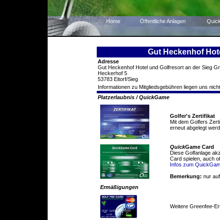
Home
Öffentliche Anlagen
Quic
Gut Heckenhof Hote
Adresse
Gut Heckenhof Hotel und Golfresort an der Sieg
Heckerhof 5
53783 Eitorf/Sieg
Informationen zu Mitgliedsgebühren liegen uns nicht
Platzerlaubnis / QuickGame
Golfer's Zertifikat
Mit dem Golfers Zert
erneut abgelegt werd
Quick
Game Card
Diese Golfanlage ak
Card spielen, auch o
Infos zum QuickGa
Bemerkung:
nur auf
Ermäßigungen
Weitere Greenfee-E