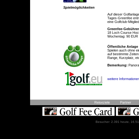
Spielmöglichkeiten
Auf dieser Golfanlag
Tages-Greenfee entric
eine Golfclub-Mitglie
Greenfee-Gebühre
18 Loch Course Hoc
Wochentag: 90 EUR
Öffentliche Anlage
Spielen auch ohne ei
auf bestimmte Zeiten
Range, Kurzplatz, et
Bemerkung:
Panor
weitere Informatione
Reiseziele
Partner
Besucher: 2.391 heute, 16.51