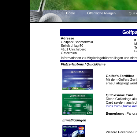
Home
Öffentliche Anlagen
Quic
Golfp
Adresse
K
Golfpark Böhmerwald
M
Seitelschlag 50
T
4161 Ulrichsberg
F
Österreich
Informationen zu Mitgliedsgebühren liegen uns nicht
Platzerlaubnis / QuickGame
Golfer's Zertifikat
Mit dem Golfers Zert
erneut abgelegt werd
Quick
Game Card
Diese Golfanlage ak
Card spielen, auch o
Infos zum QuickGa
Bemerkung:
Panor
Ermäßigungen
Weitere Greenfee-E