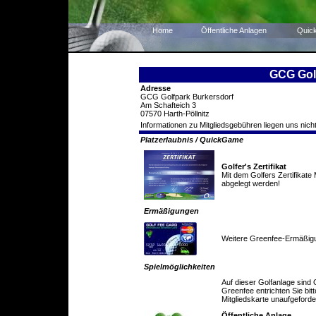
Home
Öffentliche Anlagen
Quic
GCG Gol
Adresse
GCG Golfpark Burkersdorf
Am Schafteich 3
07570 Harth-Pöllnitz
Informationen zu Mitgliedsgebühren liegen uns nicht
Platzerlaubnis / QuickGame
Golfer's Zertifikat
Mit dem Golfers Zertifikate
abgelegt werden!
Ermäßigungen
Weitere Greenfee-Ermäßig
Spielmöglichkeiten
Auf dieser Golfanlage sind
Greenfee entrichten Sie bitt
Mitgliedskarte unaufgeforder
Öffentliche Anlage