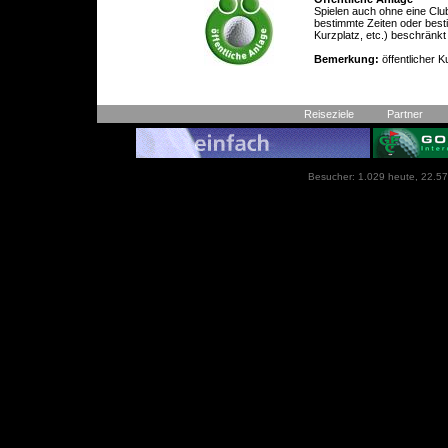
Spielen auch ohne eine Club
bestimmte Zeiten oder best
Kurzplatz, etc.) beschränkt
Bemerkung:
öffentlicher K
Reiseziele
Partner
Besucher: 1.029 heute, 22.57