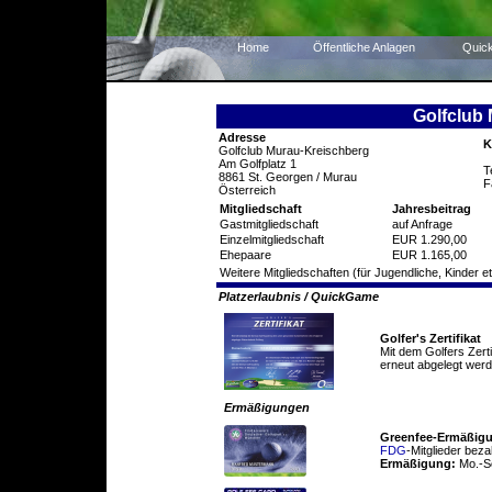
Home
Öffentliche Anlagen
Quic
Golfclub
Adresse
K
Golfclub Murau-Kreischberg
Am Golfplatz 1
T
8861 St. Georgen / Murau
F
Österreich
Mitgliedschaft
Jahresbeitrag
Gastmitgliedschaft
auf Anfrage
Einzelmitgliedschaft
EUR 1.290,00
Ehepaare
EUR 1.165,00
Weitere Mitgliedschaften (für Jugendliche, Kinder et
Platzerlaubnis / QuickGame
Golfer's Zertifikat
Mit dem Golfers Zert
erneut abgelegt werd
Ermäßigungen
Greenfee-Ermäßig
FDG
-Mitglieder beza
Ermäßigung:
Mo.-S