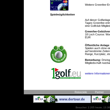
Weitere Greenfee-E
Spielmöglichkeiten
Auf dieser Golfanlag
Tages-Greenfee entric
eine Golfclub-Mitglie
Greenfee-Gebühre
18 Loch Course: Wo
EUR
Öffentliche Anlage
Spielen auch ohne ei
auf bestimmte Zeiten
Range, Kurzplatz, et
Bemerkung:
Drivin
Mitgliedschaft nutzb
weitere Informatione
Reiseziele
Partner
Besucher: 2.205 heute, 13.36