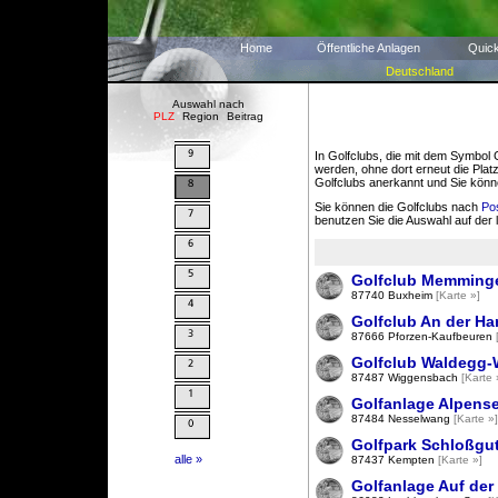
Home
Öffentliche Anlagen
Quic
Deutschland
Auswahl nach
PLZ
Region
Beitrag
In Golfclubs, die mit dem Symbol G
werden, ohne dort erneut die Plat
Golfclubs anerkannt und Sie könne
Sie können die Golfclubs nach
Pos
benutzen Sie die Auswahl auf der l
Golfclub Memmingen
87740 Buxheim
[Karte »]
Golfclub An der Ha
87666 Pforzen-Kaufbeuren
Golfclub Waldegg-
87487 Wiggensbach
[Karte 
Golfanlage Alpens
87484 Nesselwang
[Karte »]
Golfpark Schloßgu
alle »
87437 Kempten
[Karte »]
Golfanlage Auf der