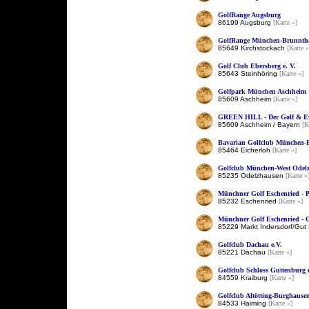
GolfRange Augsburg
86199 Augsburg
[Karte »]
GolfRange München-Brunnth
85649 Kirchstockach
[Karte »
Golf Club Ebersberg e. V.
85643 Steinhöring
[Karte »]
Golfpark München Aschheim
85609 Aschheim
[Karte »]
GREEN HILL - Der Golf & E
85609 Aschheim / Bayern
[K
Bavarian Golfclub München-Ei
85464 Eicherloh
[Karte »]
Golfclub München-West Odelz
85235 Odelzhausen
[Karte »
Münchner Golf Eschenried - 
85232 Eschenried
[Karte »]
Münchner Golf Eschenried - 
85229 Markt Indersdorf/Gu
Golfclub Dachau e.V.
85221 Dachau
[Karte »]
Golfclub Schloss Guttenburg e
84559 Kraiburg
[Karte »]
Golfclub Altötting-Burghausen
84533 Haiming
[Karte »]