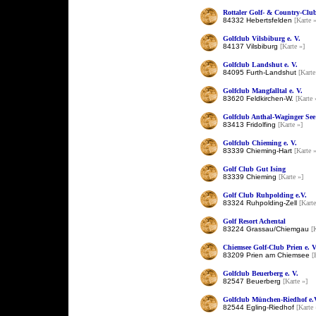
Rottaler Golf- & Country-Club
84332 Hebertsfelden
[Karte 
Golfclub Vilsbiburg e. V.
84137 Vilsbiburg
[Karte »]
Golfclub Landshut e. V.
84095 Furth-Landshut
[Karte
Golfclub Mangfalltal e. V.
83620 Feldkirchen-W.
[Karte 
Golfclub Anthal-Waginger See 
83413 Fridolfing
[Karte »]
Golfclub Chieming e. V.
83339 Chieming-Hart
[Karte 
Golf Club Gut Ising
83339 Chieming
[Karte »]
Golf Club Ruhpolding e.V.
83324 Ruhpolding-Zell
[Karte
Golf Resort Achental
83224 Grassau/Chiemgau
[
Chiemsee Golf-Club Prien e. V
83209 Prien am Chiemsee
[
Golfclub Beuerberg e. V.
82547 Beuerberg
[Karte »]
Golfclub München-Riedhof e.
82544 Egling-Riedhof
[Karte 