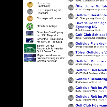
86983 Lechbruck am See
[K
Unsere Top-
Öffentlicher Golfp
Empfehlung!
86343 Königsbrunn
[Karte »
FDG-Empfehlung für
Einsteiger
Golfclub Gersthofe
86169 Augsburg
[Karte »]
Einsteiger willkommen
Bavaria Golfanlag
öffentliche Anlage
Egmating KG
85658 Egmating
[Karte »]
Greenfee-Ermäßigung
Golf-Club Schloss 
für FDG Mitglieder
85567 Grafing/Oberelkofen
Greenfee-Ermäßigung
mit der Golf Fee Card
Golfclub Pleiskirch
Spielen vor der
84568 Pleiskirchen
[Karte »]
Platzerlaubnis - mit der
QuickGame Card
Tölzer Golfclub e.V
Mitglied werden ohne
83646 Wackersberg
[Karte »
erneute Prüfung mit dem
Golfclub München Va
Golfer's Zertifikat
83539 Pfaffing
[Karte »]
Golfclub Bad Reich
83435 Bad Reichenhall-Marz
Golfclub Berchtesg
83404 Ainring
[Karte »]
Golfclub Reit im Wi
83237 Reit im Winkl
[Karte »
Golfclub Reit im W
83237 Reit im Winkl
[Karte »
Golf Club Höslwan