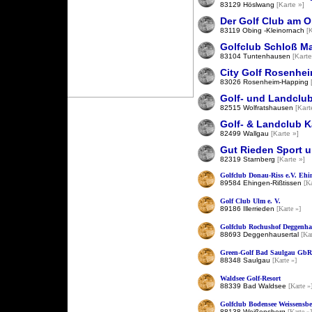
83129 Höslwang
[Karte »]
Der Golf Club am O
83119 Obing -Kleinornach
[
Golfclub Schloß Max
83104 Tuntenhausen
[Karte
City Golf Rosenhe
83026 Rosenheim-Happing
Golf- und Landclub
82515 Wolfratshausen
[Kart
Golf- & Landclub K
82499 Wallgau
[Karte »]
Gut Rieden Sport u
82319 Starnberg
[Karte »]
Golfclub Donau-Riss e.V. Ehi
89584 Ehingen-Rißtissen
[Ka
Golf Club Ulm e. V.
89186 Illerrieden
[Karte »]
Golfclub Rochushof Deggenhau
88693 Deggenhausertal
[Kar
Green-Golf Bad Saulgau GbR
88348 Saulgau
[Karte »]
Waldsee Golf-Resort
88339 Bad Waldsee
[Karte »
Golfclub Bodensee Weissensbe
88138 Weißensberg
[Karte »]