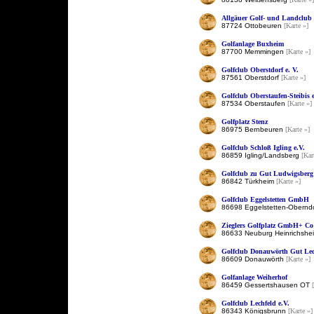
Allgäuer Golf- und Landclub 
87724 Ottobeuren
[Karte »]
Golfanlage Buxheim
87700 Memmingen
[Karte »]
Golfclub Oberstdorf e. V.
87561 Oberstdorf
[Karte »]
Golfclub Oberstaufen-Steibis e
87534 Oberstaufen
[Karte »]
Golfplatz Stenz
86975 Bernbeuren
[Karte »]
Golfclub Schloß Igling e.V.
86859 Igling/Landsberg
[Kar
Golfclub zu Gut Ludwigsberg
86842 Türkheim
[Karte »]
Golfclub Eggelstetten GmbH
86698 Eggelstetten-Obernd
Zieglers Golfplatz GmbH+ C
86633 Neuburg Heinrichsh
Golfclub Donauwörth Gut Led
86609 Donauwörth
[Karte »]
Golfanlage Weiherhof
86459 Gessertshausen OT
Golfclub Lechfeld e.V.
86343 Königsbrunn
[Karte »]