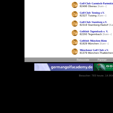
Golf-Club Garmisch-Partenkir
82496 Oberau
[Karte »]
Golf-Club Tutzing e.V.
82327 Tutzing
[Karte »]
Golf-Club Starnberg e.V.
82319 Starnberg-Hadorf
[Kar
Golfclub Tegernbach e. V.
82293 Tegernbach
[Karte »]
Golfclub München-Riem
81929 München
[Karte »]
Münchener Golf Club e.V.
81379 München-Thalkirche
Reiseziele
Partner
Besucher: 783 heute, 14.904